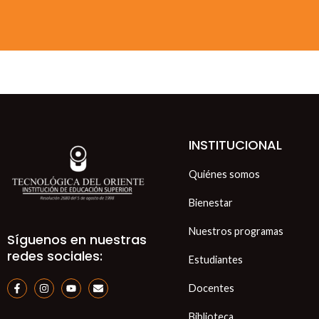
INSTITUCIONAL
Quiénes somos
Bienestar
Nuestros programas
Síguenos en nuestras
redes sociales:
Estudiantes
F
I
Y
E
Docentes
a
n
o
n
c
s
u
v
e
t
t
e
Biblioteca