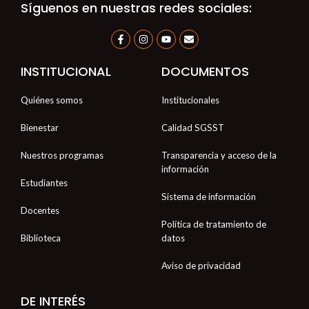
Síguenos en nuestras redes sociales:
F
I
Y
E
a
n
o
n
c
s
u
v
e
t
t
e
INSTITUCIONAL
DOCUMENTOS
b
a
u
l
o
g
b
o
o
r
e
p
Quiénes somos
Institucionales
k
a
e
-
m
f
Bienestar
Calidad SGSST
Nuestros programas
Transparencia y acceso de la
información
Estudiantes
Sistema de información
Docentes
Política de tratamiento de
Biblioteca
datos
Aviso de privacidad
DE INTERÉS