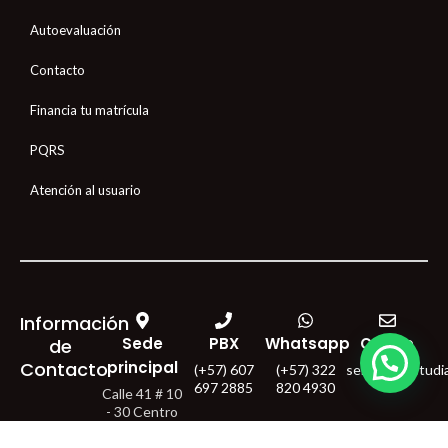
Autoevaluación
Contacto
Financia tu matrícula
PQRS
Atención al usuario
Información
Sede
PBX
Whatsapp
Correo
de
Contacto
principal
(+57) 607
(+57) 322
servicioalestud
697 2885
820 4930
Calle 41 # 10
- 30 Centro
Bucaramanga
- Colombia