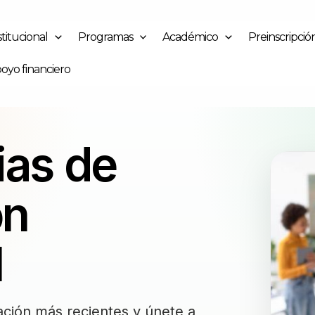
stitucional
Programas
Académico
Preinscripció
oyo financiero
ias de
ón
l
ación más recientes y únete a